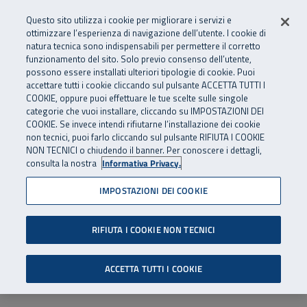
Numero Verde
800 810 810
.
Vai al menu principale
Vai al contenuto principale
Vai al Footer
Questo sito utilizza i cookie per migliorare i servizi e
Da cellulare e dall’estero
06 45539607
ottimizzare l’esperienza di navigazione dell’utente. I cookie di
natura tecnica sono indispensabili per permettere il corretto
funzionamento del sito. Solo previo consenso dell’utente,
Apri cerca
Apr
SuperAbile - il Contact Center Inail per il mondo della disabilità
possono essere installati ulteriori tipologie di cookie. Puoi
Navigazione principale
accettare tutti i cookie cliccando sul pulsante ACCETTA TUTTI I
COOKIE, oppure puoi effettuare le tue scelte sulle singole
categorie che vuoi installare, cliccando su IMPOSTAZIONI DEI
COOKIE. Se invece intendi rifiutarne l’installazione dei cookie
non tecnici, puoi farlo cliccando sul pulsante RIFIUTA I COOKIE
NON TECNICI o chiudendo il banner. Per conoscere i dettagli,
consulta la nostra
Informativa Privacy.
IMPOSTAZIONI DEI COOKIE
RIFIUTA I COOKIE NON TECNICI
ACCETTA TUTTI I COOKIE