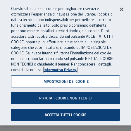
Numero Verde
800 810 810
.
Vai al menu principale
Vai al contenuto principale
Vai al Footer
Questo sito utilizza i cookie per migliorare i servizi e
Da cellulare e dall’estero
06 45539607
ottimizzare l’esperienza di navigazione dell’utente. I cookie di
natura tecnica sono indispensabili per permettere il corretto
funzionamento del sito. Solo previo consenso dell’utente,
Apri cerca
Apr
SuperAbile - il Contact Center Inail per il mondo della disabilità
possono essere installati ulteriori tipologie di cookie. Puoi
Navigazione principale
accettare tutti i cookie cliccando sul pulsante ACCETTA TUTTI I
COOKIE, oppure puoi effettuare le tue scelte sulle singole
categorie che vuoi installare, cliccando su IMPOSTAZIONI DEI
COOKIE. Se invece intendi rifiutarne l’installazione dei cookie
non tecnici, puoi farlo cliccando sul pulsante RIFIUTA I COOKIE
NON TECNICI o chiudendo il banner. Per conoscere i dettagli,
consulta la nostra
Informativa Privacy.
IMPOSTAZIONI DEI COOKIE
RIFIUTA I COOKIE NON TECNICI
ACCETTA TUTTI I COOKIE