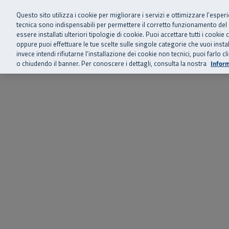
Siamo qui 
Vai al menu principale
Vai al contenuto principale
Vai al Footer
Questo sito utilizza i cookie per migliorare i servizi e ottimizzare l’esper
tecnica sono indispensabili per permettere il corretto funzionamento del
essere installati ulteriori tipologie di cookie. Puoi accettare tutti i cook
Home
Chi siamo
Storie, news 
SuperAbile - il Contact Center Inail per il mondo della disabilità
oppure puoi effettuare le tue scelte sulle singole categorie che vuoi ins
invece intendi rifiutarne l’installazione dei cookie non tecnici, puoi farl
o chiudendo il banner. Per conoscere i dettagli, consulta la nostra
Inform