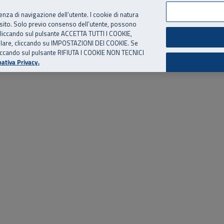
per te, chiamaci.
Numero Verde
800 810 810
.
Da cellulare e dall’estero
06 
ienza di navigazione dell’utente. I cookie di natura
 sito. Solo previo consenso dell’utente, possono
ie cliccando sul pulsante ACCETTA TUTTI I COOKIE,
ed eventi
Risorse utili
Supporto
tallare, cliccando su IMPOSTAZIONI DEI COOKIE. Se
o cliccando sul pulsante RIFIUTA I COOKIE NON TECNICI
ativa Privacy.