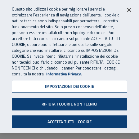
Numero Verde
800 810 810
.
Vai al menu principale
Vai al contenuto principale
Vai al Footer
Questo sito utilizza i cookie per migliorare i servizi e
Da cellulare e dall’estero
06 45539607
ottimizzare l’esperienza di navigazione dell’utente. I cookie di
natura tecnica sono indispensabili per permettere il corretto
funzionamento del sito. Solo previo consenso dell’utente,
Apri cerca
Apr
SuperAbile - il Contact Center Inail per il mondo della disabilità
possono essere installati ulteriori tipologie di cookie. Puoi
Navigazione principale
accettare tutti i cookie cliccando sul pulsante ACCETTA TUTTI I
COOKIE, oppure puoi effettuare le tue scelte sulle singole
categorie che vuoi installare, cliccando su IMPOSTAZIONI DEI
COOKIE. Se invece intendi rifiutarne l’installazione dei cookie
non tecnici, puoi farlo cliccando sul pulsante RIFIUTA I COOKIE
NON TECNICI o chiudendo il banner. Per conoscere i dettagli,
consulta la nostra
Informativa Privacy.
IMPOSTAZIONI DEI COOKIE
RIFIUTA I COOKIE NON TECNICI
ACCETTA TUTTI I COOKIE