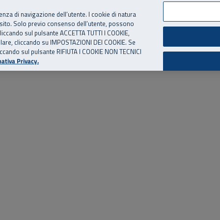
per te, chiamaci.
Numero Verde
800 810 810
.
Da cellulare e dall’estero
06 
ienza di navigazione dell’utente. I cookie di natura
 sito. Solo previo consenso dell’utente, possono
ie cliccando sul pulsante ACCETTA TUTTI I COOKIE,
ed eventi
Risorse utili
Supporto
tallare, cliccando su IMPOSTAZIONI DEI COOKIE. Se
o cliccando sul pulsante RIFIUTA I COOKIE NON TECNICI
ativa Privacy.