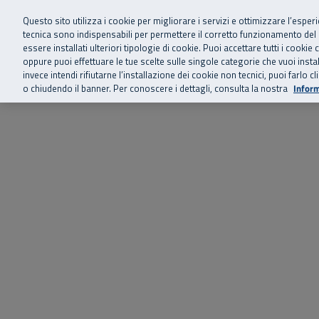
Siamo qui 
Vai al menu principale
Vai al contenuto principale
Vai al Footer
Questo sito utilizza i cookie per migliorare i servizi e ottimizzare l’esper
tecnica sono indispensabili per permettere il corretto funzionamento del
essere installati ulteriori tipologie di cookie. Puoi accettare tutti i cook
Home
Chi siamo
Storie, news 
SuperAbile - il Contact Center Inail per il mondo della disabilità
oppure puoi effettuare le tue scelte sulle singole categorie che vuoi ins
invece intendi rifiutarne l’installazione dei cookie non tecnici, puoi farl
o chiudendo il banner. Per conoscere i dettagli, consulta la nostra
Inform