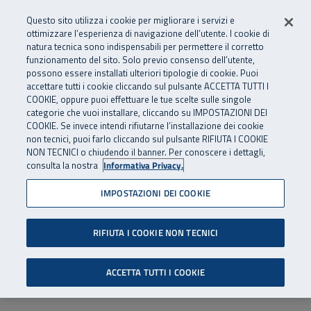
Numero Verde
800 810 810
.
Vai al menu principale
Vai al contenuto principale
Vai al Footer
Questo sito utilizza i cookie per migliorare i servizi e
Da cellulare e dall’estero
06 45539607
ottimizzare l’esperienza di navigazione dell’utente. I cookie di
natura tecnica sono indispensabili per permettere il corretto
funzionamento del sito. Solo previo consenso dell’utente,
Apri cerca
Apr
SuperAbile - il Contact Center Inail per il mondo della disabilità
possono essere installati ulteriori tipologie di cookie. Puoi
Navigazione principale
accettare tutti i cookie cliccando sul pulsante ACCETTA TUTTI I
COOKIE, oppure puoi effettuare le tue scelte sulle singole
categorie che vuoi installare, cliccando su IMPOSTAZIONI DEI
COOKIE. Se invece intendi rifiutarne l’installazione dei cookie
non tecnici, puoi farlo cliccando sul pulsante RIFIUTA I COOKIE
NON TECNICI o chiudendo il banner. Per conoscere i dettagli,
consulta la nostra
Informativa Privacy.
IMPOSTAZIONI DEI COOKIE
RIFIUTA I COOKIE NON TECNICI
ACCETTA TUTTI I COOKIE