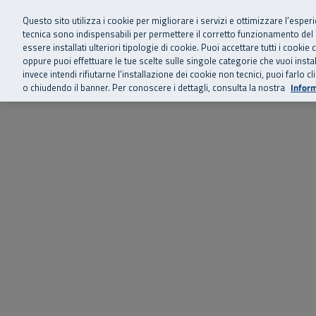
Siamo qui 
Vai al menu principale
Vai al contenuto principale
Vai al Footer
Questo sito utilizza i cookie per migliorare i servizi e ottimizzare l’esper
tecnica sono indispensabili per permettere il corretto funzionamento del
essere installati ulteriori tipologie di cookie. Puoi accettare tutti i cook
Home
Chi siamo
Storie, news 
SuperAbile - il Contact Center Inail per il mondo della disabilità
oppure puoi effettuare le tue scelte sulle singole categorie che vuoi ins
invece intendi rifiutarne l’installazione dei cookie non tecnici, puoi farl
o chiudendo il banner. Per conoscere i dettagli, consulta la nostra
Inform