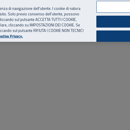
per te, chiamaci.
Numero Verde
800 810 810
.
Da cellulare e dall’estero
06 
ienza di navigazione dell’utente. I cookie di natura
 sito. Solo previo consenso dell’utente, possono
ie cliccando sul pulsante ACCETTA TUTTI I COOKIE,
ed eventi
Risorse utili
Supporto
tallare, cliccando su IMPOSTAZIONI DEI COOKIE. Se
o cliccando sul pulsante RIFIUTA I COOKIE NON TECNICI
ativa Privacy.