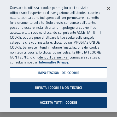
Numero Verde
800 810 810
.
Vai al menu principale
Vai al contenuto principale
Vai al Footer
Questo sito utilizza i cookie per migliorare i servizi e
Da cellulare e dall’estero
06 45539607
ottimizzare l’esperienza di navigazione dell’utente. I cookie di
natura tecnica sono indispensabili per permettere il corretto
funzionamento del sito. Solo previo consenso dell’utente,
Apri cerca
Apr
SuperAbile - il Contact Center Inail per il mondo della disabilità
possono essere installati ulteriori tipologie di cookie. Puoi
Navigazione principale
accettare tutti i cookie cliccando sul pulsante ACCETTA TUTTI I
COOKIE, oppure puoi effettuare le tue scelte sulle singole
categorie che vuoi installare, cliccando su IMPOSTAZIONI DEI
COOKIE. Se invece intendi rifiutarne l’installazione dei cookie
non tecnici, puoi farlo cliccando sul pulsante RIFIUTA I COOKIE
NON TECNICI o chiudendo il banner. Per conoscere i dettagli,
consulta la nostra
Informativa Privacy.
IMPOSTAZIONI DEI COOKIE
RIFIUTA I COOKIE NON TECNICI
ACCETTA TUTTI I COOKIE