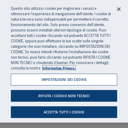
Numero Verde
800 810 810
.
Vai al menu principale
Vai al contenuto principale
Vai al Footer
Questo sito utilizza i cookie per migliorare i servizi e
Da cellulare e dall’estero
06 45539607
ottimizzare l’esperienza di navigazione dell’utente. I cookie di
natura tecnica sono indispensabili per permettere il corretto
funzionamento del sito. Solo previo consenso dell’utente,
Apri cerca
Apr
SuperAbile - il Contact Center Inail per il mondo della disabilità
possono essere installati ulteriori tipologie di cookie. Puoi
Navigazione principale
accettare tutti i cookie cliccando sul pulsante ACCETTA TUTTI I
COOKIE, oppure puoi effettuare le tue scelte sulle singole
categorie che vuoi installare, cliccando su IMPOSTAZIONI DEI
COOKIE. Se invece intendi rifiutarne l’installazione dei cookie
non tecnici, puoi farlo cliccando sul pulsante RIFIUTA I COOKIE
NON TECNICI o chiudendo il banner. Per conoscere i dettagli,
consulta la nostra
Informativa Privacy.
IMPOSTAZIONI DEI COOKIE
RIFIUTA I COOKIE NON TECNICI
ACCETTA TUTTI I COOKIE