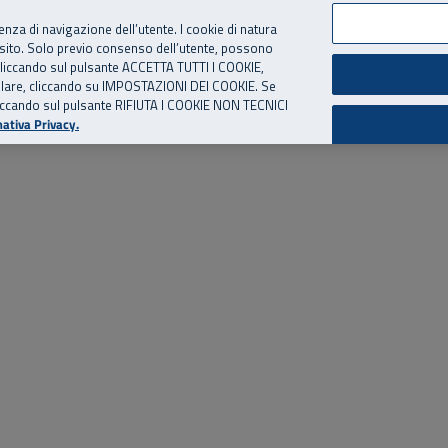
per te, chiamaci.
Numero Verde
800 810 810
.
Da cellulare e dall’estero
06 
ienza di navigazione dell’utente. I cookie di natura
 sito. Solo previo consenso dell’utente, possono
ie cliccando sul pulsante ACCETTA TUTTI I COOKIE,
ed eventi
Risorse utili
Supporto
tallare, cliccando su IMPOSTAZIONI DEI COOKIE. Se
o cliccando sul pulsante RIFIUTA I COOKIE NON TECNICI
ativa Privacy.