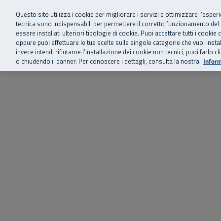
Siamo qui 
Vai al menu principale
Vai al contenuto principale
Vai al Footer
Questo sito utilizza i cookie per migliorare i servizi e ottimizzare l’esper
tecnica sono indispensabili per permettere il corretto funzionamento del
essere installati ulteriori tipologie di cookie. Puoi accettare tutti i cook
Home
Chi siamo
Storie, news 
SuperAbile - il Contact Center Inail per il mondo della disabilità
oppure puoi effettuare le tue scelte sulle singole categorie che vuoi ins
invece intendi rifiutarne l’installazione dei cookie non tecnici, puoi farl
o chiudendo il banner. Per conoscere i dettagli, consulta la nostra
Inform