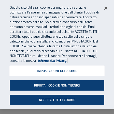
Numero Verde
800 810 810
.
Vai al menu principale
Vai al contenuto principale
Vai al Footer
Questo sito utilizza i cookie per migliorare i servizi e
Da cellulare e dall’estero
06 45539607
ottimizzare l’esperienza di navigazione dell’utente. I cookie di
natura tecnica sono indispensabili per permettere il corretto
funzionamento del sito. Solo previo consenso dell’utente,
Apri cerca
Apr
SuperAbile - il Contact Center Inail per il mondo della disabilità
possono essere installati ulteriori tipologie di cookie. Puoi
Navigazione principale
accettare tutti i cookie cliccando sul pulsante ACCETTA TUTTI I
COOKIE, oppure puoi effettuare le tue scelte sulle singole
categorie che vuoi installare, cliccando su IMPOSTAZIONI DEI
COOKIE. Se invece intendi rifiutarne l’installazione dei cookie
non tecnici, puoi farlo cliccando sul pulsante RIFIUTA I COOKIE
NON TECNICI o chiudendo il banner. Per conoscere i dettagli,
consulta la nostra
Informativa Privacy.
IMPOSTAZIONI DEI COOKIE
RIFIUTA I COOKIE NON TECNICI
ACCETTA TUTTI I COOKIE