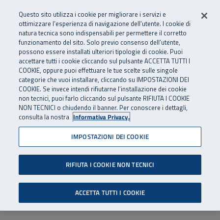
Numero Verde
800 810 810
.
Vai al menu principale
Vai al contenuto principale
Vai al Footer
Questo sito utilizza i cookie per migliorare i servizi e
Da cellulare e dall’estero
06 45539607
ottimizzare l’esperienza di navigazione dell’utente. I cookie di
natura tecnica sono indispensabili per permettere il corretto
funzionamento del sito. Solo previo consenso dell’utente,
Apri cerca
Apr
SuperAbile - il Contact Center Inail per il mondo della disabilità
possono essere installati ulteriori tipologie di cookie. Puoi
Navigazione principale
accettare tutti i cookie cliccando sul pulsante ACCETTA TUTTI I
COOKIE, oppure puoi effettuare le tue scelte sulle singole
categorie che vuoi installare, cliccando su IMPOSTAZIONI DEI
COOKIE. Se invece intendi rifiutarne l’installazione dei cookie
non tecnici, puoi farlo cliccando sul pulsante RIFIUTA I COOKIE
NON TECNICI o chiudendo il banner. Per conoscere i dettagli,
consulta la nostra
Informativa Privacy.
IMPOSTAZIONI DEI COOKIE
RIFIUTA I COOKIE NON TECNICI
ACCETTA TUTTI I COOKIE