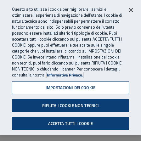
Numero Verde
800 810 810
.
Vai al menu principale
Vai al contenuto principale
Vai al Footer
Questo sito utilizza i cookie per migliorare i servizi e
Da cellulare e dall’estero
06 45539607
ottimizzare l’esperienza di navigazione dell’utente. I cookie di
natura tecnica sono indispensabili per permettere il corretto
funzionamento del sito. Solo previo consenso dell’utente,
Apri cerca
Apr
SuperAbile - il Contact Center Inail per il mondo della disabilità
possono essere installati ulteriori tipologie di cookie. Puoi
Navigazione principale
accettare tutti i cookie cliccando sul pulsante ACCETTA TUTTI I
COOKIE, oppure puoi effettuare le tue scelte sulle singole
categorie che vuoi installare, cliccando su IMPOSTAZIONI DEI
COOKIE. Se invece intendi rifiutarne l’installazione dei cookie
non tecnici, puoi farlo cliccando sul pulsante RIFIUTA I COOKIE
NON TECNICI o chiudendo il banner. Per conoscere i dettagli,
consulta la nostra
Informativa Privacy.
IMPOSTAZIONI DEI COOKIE
RIFIUTA I COOKIE NON TECNICI
ACCETTA TUTTI I COOKIE