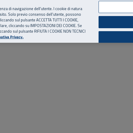
per te, chiamaci.
Numero Verde
800 810 810
.
Da cellulare e dall’estero
06 
ienza di navigazione dell’utente. I cookie di natura
 sito. Solo previo consenso dell’utente, possono
ie cliccando sul pulsante ACCETTA TUTTI I COOKIE,
ed eventi
Risorse utili
Supporto
tallare, cliccando su IMPOSTAZIONI DEI COOKIE. Se
o cliccando sul pulsante RIFIUTA I COOKIE NON TECNICI
ativa Privacy.