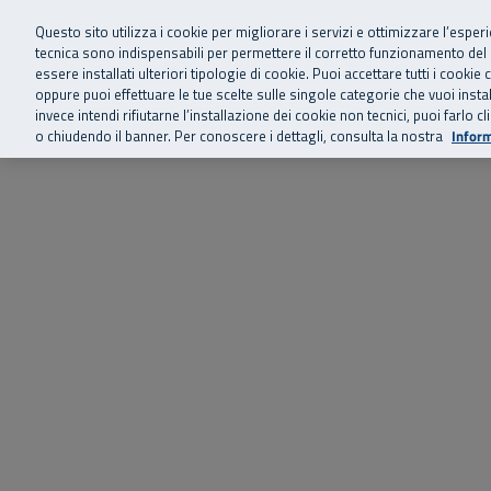
Siamo qui 
Vai al menu principale
Vai al contenuto principale
Vai al Footer
Questo sito utilizza i cookie per migliorare i servizi e ottimizzare l’esper
tecnica sono indispensabili per permettere il corretto funzionamento del
essere installati ulteriori tipologie di cookie. Puoi accettare tutti i cook
Home
Chi siamo
Storie, news 
SuperAbile - il Contact Center Inail per il mondo della disabilità
oppure puoi effettuare le tue scelte sulle singole categorie che vuoi ins
invece intendi rifiutarne l’installazione dei cookie non tecnici, puoi farl
o chiudendo il banner. Per conoscere i dettagli, consulta la nostra
Inform