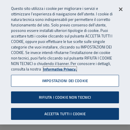
Numero Verde
800 810 810
.
Vai al menu principale
Vai al contenuto principale
Vai al Footer
Questo sito utilizza i cookie per migliorare i servizi e
Da cellulare e dall’estero
06 45539607
ottimizzare l’esperienza di navigazione dell’utente. I cookie di
natura tecnica sono indispensabili per permettere il corretto
funzionamento del sito. Solo previo consenso dell’utente,
Apri cerca
Apr
SuperAbile - il Contact Center Inail per il mondo della disabilità
possono essere installati ulteriori tipologie di cookie. Puoi
Navigazione principale
accettare tutti i cookie cliccando sul pulsante ACCETTA TUTTI I
COOKIE, oppure puoi effettuare le tue scelte sulle singole
categorie che vuoi installare, cliccando su IMPOSTAZIONI DEI
COOKIE. Se invece intendi rifiutarne l’installazione dei cookie
non tecnici, puoi farlo cliccando sul pulsante RIFIUTA I COOKIE
NON TECNICI o chiudendo il banner. Per conoscere i dettagli,
consulta la nostra
Informativa Privacy.
IMPOSTAZIONI DEI COOKIE
RIFIUTA I COOKIE NON TECNICI
ACCETTA TUTTI I COOKIE