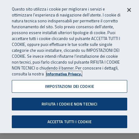
Numero Verde
800 810 810
.
Vai al menu principale
Vai al contenuto principale
Vai al Footer
Questo sito utilizza i cookie per migliorare i servizi e
Da cellulare e dall’estero
06 45539607
ottimizzare l’esperienza di navigazione dell’utente. I cookie di
natura tecnica sono indispensabili per permettere il corretto
funzionamento del sito. Solo previo consenso dell’utente,
Apri cerca
Apr
SuperAbile - il Contact Center Inail per il mondo della disabilità
possono essere installati ulteriori tipologie di cookie. Puoi
Navigazione principale
accettare tutti i cookie cliccando sul pulsante ACCETTA TUTTI I
COOKIE, oppure puoi effettuare le tue scelte sulle singole
categorie che vuoi installare, cliccando su IMPOSTAZIONI DEI
COOKIE. Se invece intendi rifiutarne l’installazione dei cookie
non tecnici, puoi farlo cliccando sul pulsante RIFIUTA I COOKIE
NON TECNICI o chiudendo il banner. Per conoscere i dettagli,
consulta la nostra
Informativa Privacy.
IMPOSTAZIONI DEI COOKIE
RIFIUTA I COOKIE NON TECNICI
ACCETTA TUTTI I COOKIE