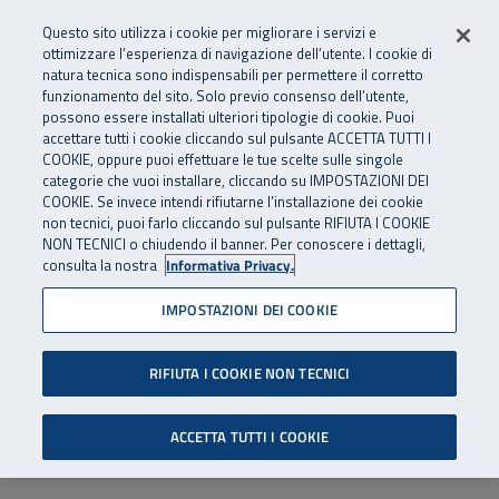
Numero Verde
800 810 810
.
Vai al menu principale
Vai al contenuto principale
Vai al Footer
Questo sito utilizza i cookie per migliorare i servizi e
Da cellulare e dall’estero
06 45539607
ottimizzare l’esperienza di navigazione dell’utente. I cookie di
natura tecnica sono indispensabili per permettere il corretto
funzionamento del sito. Solo previo consenso dell’utente,
Apri cerca
Apr
SuperAbile - il Contact Center Inail per il mondo della disabilità
possono essere installati ulteriori tipologie di cookie. Puoi
Navigazione principale
accettare tutti i cookie cliccando sul pulsante ACCETTA TUTTI I
COOKIE, oppure puoi effettuare le tue scelte sulle singole
categorie che vuoi installare, cliccando su IMPOSTAZIONI DEI
COOKIE. Se invece intendi rifiutarne l’installazione dei cookie
non tecnici, puoi farlo cliccando sul pulsante RIFIUTA I COOKIE
NON TECNICI o chiudendo il banner. Per conoscere i dettagli,
consulta la nostra
Informativa Privacy.
IMPOSTAZIONI DEI COOKIE
RIFIUTA I COOKIE NON TECNICI
ACCETTA TUTTI I COOKIE