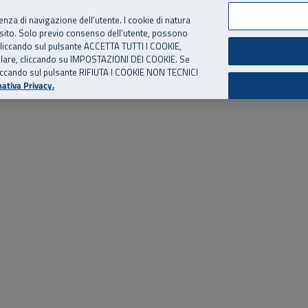
per te, chiamaci.
Numero Verde
800 810 810
.
Da cellulare e dall’estero
06 
ienza di navigazione dell’utente. I cookie di natura
 sito. Solo previo consenso dell’utente, possono
ie cliccando sul pulsante ACCETTA TUTTI I COOKIE,
ed eventi
Risorse utili
Supporto
tallare, cliccando su IMPOSTAZIONI DEI COOKIE. Se
o cliccando sul pulsante RIFIUTA I COOKIE NON TECNICI
ativa Privacy.