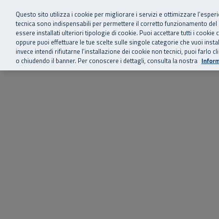
Siamo qui 
Vai al menu principale
Vai al contenuto principale
Vai al Footer
Questo sito utilizza i cookie per migliorare i servizi e ottimizzare l’esper
tecnica sono indispensabili per permettere il corretto funzionamento del
essere installati ulteriori tipologie di cookie. Puoi accettare tutti i cook
Home
Chi siamo
Storie, news 
SuperAbile - il Contact Center Inail per il mondo della disabilità
oppure puoi effettuare le tue scelte sulle singole categorie che vuoi ins
invece intendi rifiutarne l’installazione dei cookie non tecnici, puoi farl
o chiudendo il banner. Per conoscere i dettagli, consulta la nostra
Inform