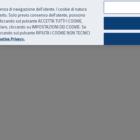
per te, chiamaci.
Numero Verde
800 810 810
.
Da cellulare e dall’estero
06 
ienza di navigazione dell’utente. I cookie di natura
 sito. Solo previo consenso dell’utente, possono
ie cliccando sul pulsante ACCETTA TUTTI I COOKIE,
ed eventi
Risorse utili
Supporto
tallare, cliccando su IMPOSTAZIONI DEI COOKIE. Se
o cliccando sul pulsante RIFIUTA I COOKIE NON TECNICI
ativa Privacy.