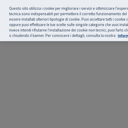
Siamo qui 
Vai al menu principale
Vai al contenuto principale
Vai al Footer
Questo sito utilizza i cookie per migliorare i servizi e ottimizzare l’esper
tecnica sono indispensabili per permettere il corretto funzionamento del
essere installati ulteriori tipologie di cookie. Puoi accettare tutti i cook
Home
Chi siamo
Storie, news 
SuperAbile - il Contact Center Inail per il mondo della disabilità
oppure puoi effettuare le tue scelte sulle singole categorie che vuoi ins
invece intendi rifiutarne l’installazione dei cookie non tecnici, puoi farl
o chiudendo il banner. Per conoscere i dettagli, consulta la nostra
Inform