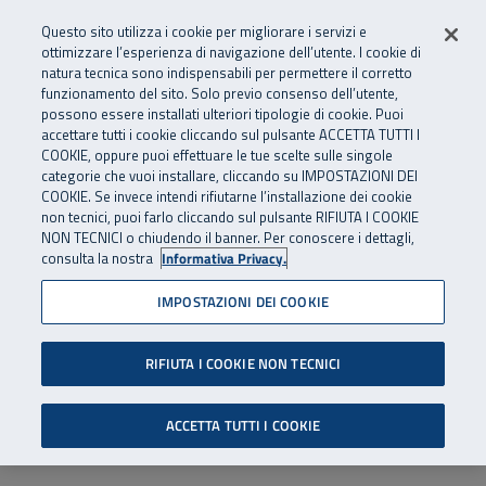
Numero Verde
800 810 810
.
Vai al menu principale
Vai al contenuto principale
Vai al Footer
Questo sito utilizza i cookie per migliorare i servizi e
Da cellulare e dall’estero
06 45539607
ottimizzare l’esperienza di navigazione dell’utente. I cookie di
natura tecnica sono indispensabili per permettere il corretto
funzionamento del sito. Solo previo consenso dell’utente,
Apri cerca
Apr
SuperAbile - il Contact Center Inail per il mondo della disabilità
possono essere installati ulteriori tipologie di cookie. Puoi
Navigazione principale
accettare tutti i cookie cliccando sul pulsante ACCETTA TUTTI I
COOKIE, oppure puoi effettuare le tue scelte sulle singole
categorie che vuoi installare, cliccando su IMPOSTAZIONI DEI
COOKIE. Se invece intendi rifiutarne l’installazione dei cookie
non tecnici, puoi farlo cliccando sul pulsante RIFIUTA I COOKIE
NON TECNICI o chiudendo il banner. Per conoscere i dettagli,
consulta la nostra
Informativa Privacy.
IMPOSTAZIONI DEI COOKIE
RIFIUTA I COOKIE NON TECNICI
ACCETTA TUTTI I COOKIE