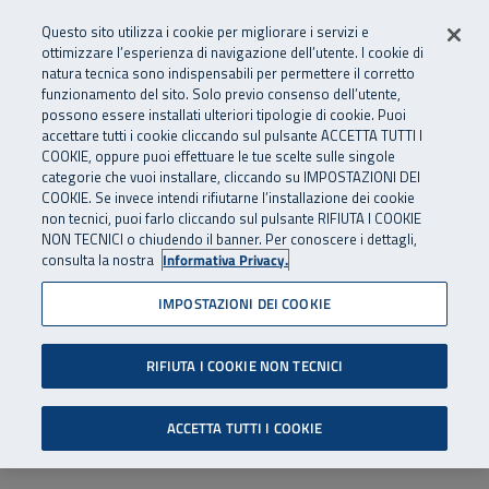
Numero Verde
800 810 810
.
Vai al menu principale
Vai al contenuto principale
Vai al Footer
Questo sito utilizza i cookie per migliorare i servizi e
Da cellulare e dall’estero
06 45539607
ottimizzare l’esperienza di navigazione dell’utente. I cookie di
natura tecnica sono indispensabili per permettere il corretto
funzionamento del sito. Solo previo consenso dell’utente,
Apri cerca
Apr
SuperAbile - il Contact Center Inail per il mondo della disabilità
possono essere installati ulteriori tipologie di cookie. Puoi
Navigazione principale
accettare tutti i cookie cliccando sul pulsante ACCETTA TUTTI I
COOKIE, oppure puoi effettuare le tue scelte sulle singole
categorie che vuoi installare, cliccando su IMPOSTAZIONI DEI
COOKIE. Se invece intendi rifiutarne l’installazione dei cookie
non tecnici, puoi farlo cliccando sul pulsante RIFIUTA I COOKIE
NON TECNICI o chiudendo il banner. Per conoscere i dettagli,
consulta la nostra
Informativa Privacy.
IMPOSTAZIONI DEI COOKIE
RIFIUTA I COOKIE NON TECNICI
ACCETTA TUTTI I COOKIE