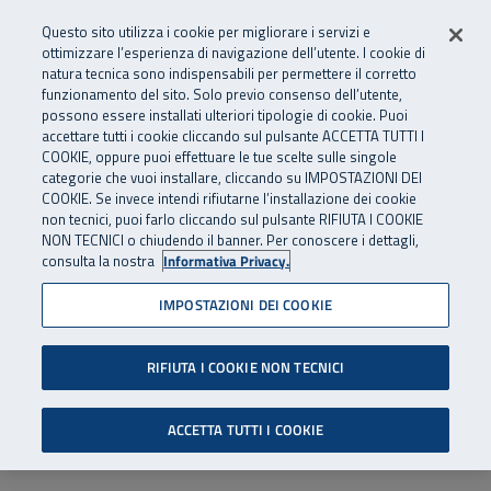
Numero Verde
800 810 810
.
Vai al menu principale
Vai al contenuto principale
Vai al Footer
Questo sito utilizza i cookie per migliorare i servizi e
Da cellulare e dall’estero
06 45539607
ottimizzare l’esperienza di navigazione dell’utente. I cookie di
natura tecnica sono indispensabili per permettere il corretto
funzionamento del sito. Solo previo consenso dell’utente,
Apri cerca
Apr
SuperAbile - il Contact Center Inail per il mondo della disabilità
possono essere installati ulteriori tipologie di cookie. Puoi
Navigazione principale
accettare tutti i cookie cliccando sul pulsante ACCETTA TUTTI I
COOKIE, oppure puoi effettuare le tue scelte sulle singole
categorie che vuoi installare, cliccando su IMPOSTAZIONI DEI
COOKIE. Se invece intendi rifiutarne l’installazione dei cookie
non tecnici, puoi farlo cliccando sul pulsante RIFIUTA I COOKIE
NON TECNICI o chiudendo il banner. Per conoscere i dettagli,
consulta la nostra
Informativa Privacy.
IMPOSTAZIONI DEI COOKIE
RIFIUTA I COOKIE NON TECNICI
ACCETTA TUTTI I COOKIE