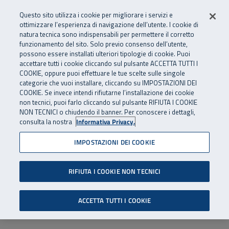
Numero Verde
800 810 810
.
Vai al menu principale
Vai al contenuto principale
Vai al Footer
Questo sito utilizza i cookie per migliorare i servizi e
Da cellulare e dall’estero
06 45539607
ottimizzare l’esperienza di navigazione dell’utente. I cookie di
natura tecnica sono indispensabili per permettere il corretto
funzionamento del sito. Solo previo consenso dell’utente,
Apri cerca
Apr
SuperAbile - il Contact Center Inail per il mondo della disabilità
possono essere installati ulteriori tipologie di cookie. Puoi
Navigazione principale
accettare tutti i cookie cliccando sul pulsante ACCETTA TUTTI I
COOKIE, oppure puoi effettuare le tue scelte sulle singole
categorie che vuoi installare, cliccando su IMPOSTAZIONI DEI
COOKIE. Se invece intendi rifiutarne l’installazione dei cookie
non tecnici, puoi farlo cliccando sul pulsante RIFIUTA I COOKIE
NON TECNICI o chiudendo il banner. Per conoscere i dettagli,
consulta la nostra
Informativa Privacy.
IMPOSTAZIONI DEI COOKIE
RIFIUTA I COOKIE NON TECNICI
ACCETTA TUTTI I COOKIE