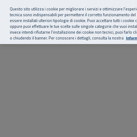
Siamo qui 
Vai al menu principale
Vai al contenuto principale
Vai al Footer
Questo sito utilizza i cookie per migliorare i servizi e ottimizzare l’esper
tecnica sono indispensabili per permettere il corretto funzionamento del
essere installati ulteriori tipologie di cookie. Puoi accettare tutti i cook
Home
Chi siamo
Storie, news 
SuperAbile - il Contact Center Inail per il mondo della disabilità
oppure puoi effettuare le tue scelte sulle singole categorie che vuoi ins
invece intendi rifiutarne l’installazione dei cookie non tecnici, puoi farl
o chiudendo il banner. Per conoscere i dettagli, consulta la nostra
Inform