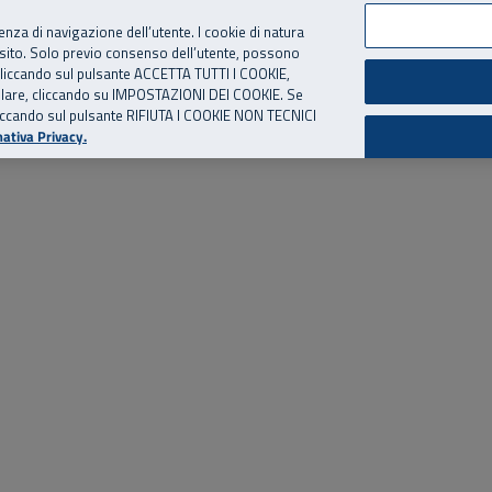
per te, chiamaci.
Numero Verde
800 810 810
.
Da cellulare e dall’estero
06 
ienza di navigazione dell’utente. I cookie di natura
 sito. Solo previo consenso dell’utente, possono
ie cliccando sul pulsante ACCETTA TUTTI I COOKIE,
ed eventi
Risorse utili
Supporto
tallare, cliccando su IMPOSTAZIONI DEI COOKIE. Se
o cliccando sul pulsante RIFIUTA I COOKIE NON TECNICI
ativa Privacy.