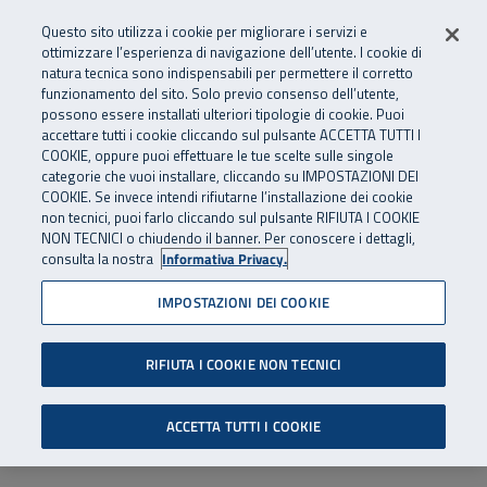
Numero Verde
800 810 810
.
Vai al menu principale
Vai al contenuto principale
Vai al Footer
Questo sito utilizza i cookie per migliorare i servizi e
Da cellulare e dall’estero
06 45539607
ottimizzare l’esperienza di navigazione dell’utente. I cookie di
natura tecnica sono indispensabili per permettere il corretto
funzionamento del sito. Solo previo consenso dell’utente,
Apri cerca
Apr
SuperAbile - il Contact Center Inail per il mondo della disabilità
possono essere installati ulteriori tipologie di cookie. Puoi
Navigazione principale
accettare tutti i cookie cliccando sul pulsante ACCETTA TUTTI I
COOKIE, oppure puoi effettuare le tue scelte sulle singole
categorie che vuoi installare, cliccando su IMPOSTAZIONI DEI
COOKIE. Se invece intendi rifiutarne l’installazione dei cookie
non tecnici, puoi farlo cliccando sul pulsante RIFIUTA I COOKIE
NON TECNICI o chiudendo il banner. Per conoscere i dettagli,
consulta la nostra
Informativa Privacy.
IMPOSTAZIONI DEI COOKIE
RIFIUTA I COOKIE NON TECNICI
ACCETTA TUTTI I COOKIE