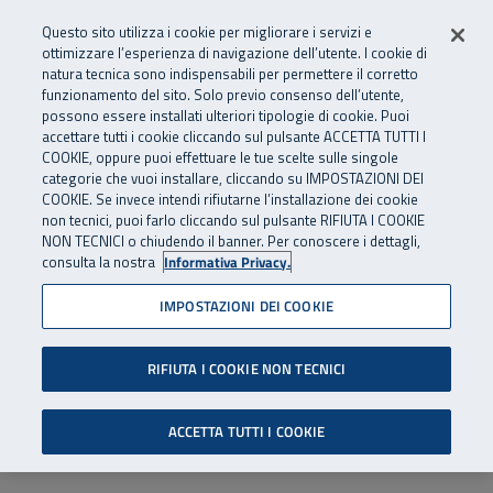
Numero Verde
800 810 810
.
Vai al menu principale
Vai al contenuto principale
Vai al Footer
Questo sito utilizza i cookie per migliorare i servizi e
Da cellulare e dall’estero
06 45539607
ottimizzare l’esperienza di navigazione dell’utente. I cookie di
natura tecnica sono indispensabili per permettere il corretto
funzionamento del sito. Solo previo consenso dell’utente,
Apri cerca
Apr
SuperAbile - il Contact Center Inail per il mondo della disabilità
possono essere installati ulteriori tipologie di cookie. Puoi
Navigazione principale
accettare tutti i cookie cliccando sul pulsante ACCETTA TUTTI I
COOKIE, oppure puoi effettuare le tue scelte sulle singole
categorie che vuoi installare, cliccando su IMPOSTAZIONI DEI
COOKIE. Se invece intendi rifiutarne l’installazione dei cookie
non tecnici, puoi farlo cliccando sul pulsante RIFIUTA I COOKIE
NON TECNICI o chiudendo il banner. Per conoscere i dettagli,
consulta la nostra
Informativa Privacy.
IMPOSTAZIONI DEI COOKIE
RIFIUTA I COOKIE NON TECNICI
ACCETTA TUTTI I COOKIE