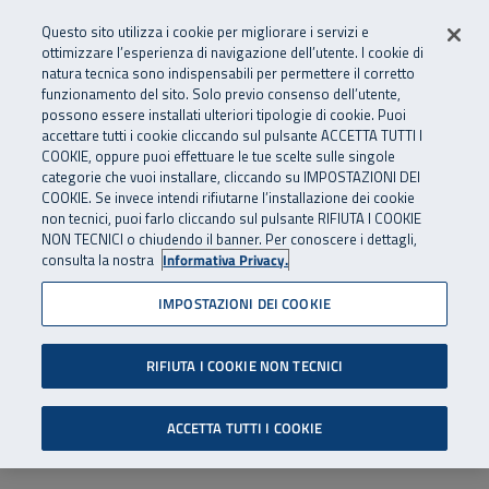
Numero Verde
800 810 810
.
Vai al menu principale
Vai al contenuto principale
Vai al Footer
Questo sito utilizza i cookie per migliorare i servizi e
Da cellulare e dall’estero
06 45539607
ottimizzare l’esperienza di navigazione dell’utente. I cookie di
natura tecnica sono indispensabili per permettere il corretto
funzionamento del sito. Solo previo consenso dell’utente,
Apri cerca
Apr
SuperAbile - il Contact Center Inail per il mondo della disabilità
possono essere installati ulteriori tipologie di cookie. Puoi
Navigazione principale
accettare tutti i cookie cliccando sul pulsante ACCETTA TUTTI I
COOKIE, oppure puoi effettuare le tue scelte sulle singole
categorie che vuoi installare, cliccando su IMPOSTAZIONI DEI
COOKIE. Se invece intendi rifiutarne l’installazione dei cookie
non tecnici, puoi farlo cliccando sul pulsante RIFIUTA I COOKIE
NON TECNICI o chiudendo il banner. Per conoscere i dettagli,
consulta la nostra
Informativa Privacy.
IMPOSTAZIONI DEI COOKIE
RIFIUTA I COOKIE NON TECNICI
ACCETTA TUTTI I COOKIE