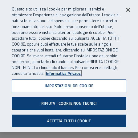
Numero Verde
800 810 810
.
Vai al menu principale
Vai al contenuto principale
Vai al Footer
Questo sito utilizza i cookie per migliorare i servizi e
Da cellulare e dall’estero
06 45539607
ottimizzare l’esperienza di navigazione dell’utente. I cookie di
natura tecnica sono indispensabili per permettere il corretto
funzionamento del sito. Solo previo consenso dell’utente,
Apri cerca
Apr
SuperAbile - il Contact Center Inail per il mondo della disabilità
possono essere installati ulteriori tipologie di cookie. Puoi
Navigazione principale
accettare tutti i cookie cliccando sul pulsante ACCETTA TUTTI I
COOKIE, oppure puoi effettuare le tue scelte sulle singole
categorie che vuoi installare, cliccando su IMPOSTAZIONI DEI
COOKIE. Se invece intendi rifiutarne l’installazione dei cookie
non tecnici, puoi farlo cliccando sul pulsante RIFIUTA I COOKIE
NON TECNICI o chiudendo il banner. Per conoscere i dettagli,
consulta la nostra
Informativa Privacy.
IMPOSTAZIONI DEI COOKIE
RIFIUTA I COOKIE NON TECNICI
ACCETTA TUTTI I COOKIE