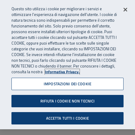
Numero Verde
800 810 810
.
Vai al menu principale
Vai al contenuto principale
Vai al Footer
Questo sito utilizza i cookie per migliorare i servizi e
Da cellulare e dall’estero
06 45539607
ottimizzare l’esperienza di navigazione dell’utente. I cookie di
natura tecnica sono indispensabili per permettere il corretto
funzionamento del sito. Solo previo consenso dell’utente,
Apri cerca
Apr
SuperAbile - il Contact Center Inail per il mondo della disabilità
possono essere installati ulteriori tipologie di cookie. Puoi
Navigazione principale
accettare tutti i cookie cliccando sul pulsante ACCETTA TUTTI I
COOKIE, oppure puoi effettuare le tue scelte sulle singole
categorie che vuoi installare, cliccando su IMPOSTAZIONI DEI
COOKIE. Se invece intendi rifiutarne l’installazione dei cookie
non tecnici, puoi farlo cliccando sul pulsante RIFIUTA I COOKIE
NON TECNICI o chiudendo il banner. Per conoscere i dettagli,
consulta la nostra
Informativa Privacy.
IMPOSTAZIONI DEI COOKIE
RIFIUTA I COOKIE NON TECNICI
ACCETTA TUTTI I COOKIE