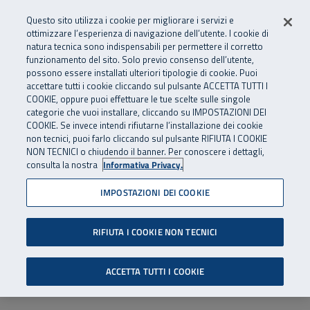
Numero Verde
800 810 810
.
Vai al menu principale
Vai al contenuto principale
Vai al Footer
Questo sito utilizza i cookie per migliorare i servizi e
Da cellulare e dall’estero
06 45539607
ottimizzare l’esperienza di navigazione dell’utente. I cookie di
natura tecnica sono indispensabili per permettere il corretto
funzionamento del sito. Solo previo consenso dell’utente,
Apri cerca
Apr
SuperAbile - il Contact Center Inail per il mondo della disabilità
possono essere installati ulteriori tipologie di cookie. Puoi
Navigazione principale
accettare tutti i cookie cliccando sul pulsante ACCETTA TUTTI I
COOKIE, oppure puoi effettuare le tue scelte sulle singole
categorie che vuoi installare, cliccando su IMPOSTAZIONI DEI
COOKIE. Se invece intendi rifiutarne l’installazione dei cookie
non tecnici, puoi farlo cliccando sul pulsante RIFIUTA I COOKIE
NON TECNICI o chiudendo il banner. Per conoscere i dettagli,
consulta la nostra
Informativa Privacy.
IMPOSTAZIONI DEI COOKIE
RIFIUTA I COOKIE NON TECNICI
ACCETTA TUTTI I COOKIE