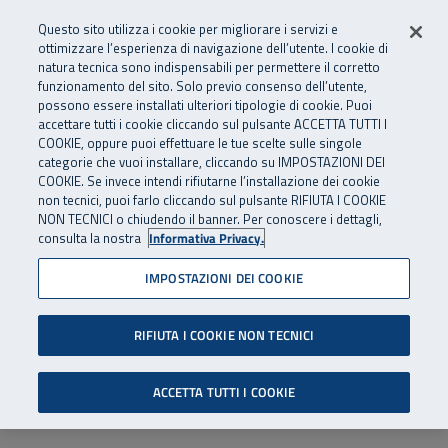
Numero Verde
800 810 810
.
Vai al menu principale
Vai al contenuto principale
Vai al Footer
Questo sito utilizza i cookie per migliorare i servizi e
Da cellulare e dall’estero
06 45539607
ottimizzare l’esperienza di navigazione dell’utente. I cookie di
natura tecnica sono indispensabili per permettere il corretto
funzionamento del sito. Solo previo consenso dell’utente,
Apri cerca
Apr
SuperAbile - il Contact Center Inail per il mondo della disabilità
possono essere installati ulteriori tipologie di cookie. Puoi
Navigazione principale
accettare tutti i cookie cliccando sul pulsante ACCETTA TUTTI I
COOKIE, oppure puoi effettuare le tue scelte sulle singole
categorie che vuoi installare, cliccando su IMPOSTAZIONI DEI
COOKIE. Se invece intendi rifiutarne l’installazione dei cookie
non tecnici, puoi farlo cliccando sul pulsante RIFIUTA I COOKIE
NON TECNICI o chiudendo il banner. Per conoscere i dettagli,
consulta la nostra
Informativa Privacy.
IMPOSTAZIONI DEI COOKIE
RIFIUTA I COOKIE NON TECNICI
ACCETTA TUTTI I COOKIE