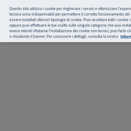
Siamo qui 
Vai al menu principale
Vai al contenuto principale
Vai al Footer
Questo sito utilizza i cookie per migliorare i servizi e ottimizzare l’esper
tecnica sono indispensabili per permettere il corretto funzionamento del
essere installati ulteriori tipologie di cookie. Puoi accettare tutti i cook
Home
Chi siamo
Storie, news 
SuperAbile - il Contact Center Inail per il mondo della disabilità
oppure puoi effettuare le tue scelte sulle singole categorie che vuoi ins
invece intendi rifiutarne l’installazione dei cookie non tecnici, puoi farl
o chiudendo il banner. Per conoscere i dettagli, consulta la nostra
Inform