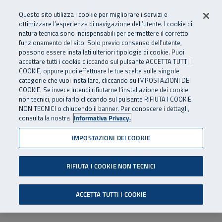
Numero Verde
800 810 810
.
Vai al menu principale
Vai al contenuto principale
Vai al Footer
Questo sito utilizza i cookie per migliorare i servizi e
Da cellulare e dall’estero
06 45539607
ottimizzare l’esperienza di navigazione dell’utente. I cookie di
natura tecnica sono indispensabili per permettere il corretto
funzionamento del sito. Solo previo consenso dell’utente,
Apri cerca
Apr
SuperAbile - il Contact Center Inail per il mondo della disabilità
possono essere installati ulteriori tipologie di cookie. Puoi
Navigazione principale
accettare tutti i cookie cliccando sul pulsante ACCETTA TUTTI I
COOKIE, oppure puoi effettuare le tue scelte sulle singole
categorie che vuoi installare, cliccando su IMPOSTAZIONI DEI
COOKIE. Se invece intendi rifiutarne l’installazione dei cookie
non tecnici, puoi farlo cliccando sul pulsante RIFIUTA I COOKIE
NON TECNICI o chiudendo il banner. Per conoscere i dettagli,
consulta la nostra
Informativa Privacy.
IMPOSTAZIONI DEI COOKIE
RIFIUTA I COOKIE NON TECNICI
ACCETTA TUTTI I COOKIE