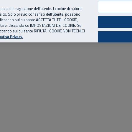
per te, chiamaci.
Numero Verde
800 810 810
.
Da cellulare e dall’estero
06 
ienza di navigazione dell’utente. I cookie di natura
 sito. Solo previo consenso dell’utente, possono
ie cliccando sul pulsante ACCETTA TUTTI I COOKIE,
ed eventi
Risorse utili
Supporto
tallare, cliccando su IMPOSTAZIONI DEI COOKIE. Se
o cliccando sul pulsante RIFIUTA I COOKIE NON TECNICI
ativa Privacy.