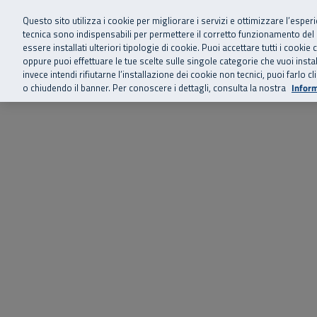
Siamo qui 
Vai al menu principale
Vai al contenuto principale
Vai al Footer
Questo sito utilizza i cookie per migliorare i servizi e ottimizzare l’esper
tecnica sono indispensabili per permettere il corretto funzionamento del
essere installati ulteriori tipologie di cookie. Puoi accettare tutti i cook
Home
Chi siamo
Storie, news 
SuperAbile - il Contact Center Inail per il mondo della disabilità
oppure puoi effettuare le tue scelte sulle singole categorie che vuoi ins
invece intendi rifiutarne l’installazione dei cookie non tecnici, puoi farl
o chiudendo il banner. Per conoscere i dettagli, consulta la nostra
Inform