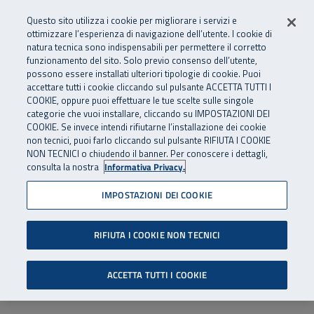
Numero Verde
800 810 810
.
Vai al menu principale
Vai al contenuto principale
Vai al Footer
Questo sito utilizza i cookie per migliorare i servizi e
Da cellulare e dall’estero
06 45539607
ottimizzare l’esperienza di navigazione dell’utente. I cookie di
natura tecnica sono indispensabili per permettere il corretto
funzionamento del sito. Solo previo consenso dell’utente,
Apri cerca
Apr
SuperAbile - il Contact Center Inail per il mondo della disabilità
possono essere installati ulteriori tipologie di cookie. Puoi
Navigazione principale
accettare tutti i cookie cliccando sul pulsante ACCETTA TUTTI I
COOKIE, oppure puoi effettuare le tue scelte sulle singole
categorie che vuoi installare, cliccando su IMPOSTAZIONI DEI
COOKIE. Se invece intendi rifiutarne l’installazione dei cookie
non tecnici, puoi farlo cliccando sul pulsante RIFIUTA I COOKIE
NON TECNICI o chiudendo il banner. Per conoscere i dettagli,
consulta la nostra
Informativa Privacy.
IMPOSTAZIONI DEI COOKIE
RIFIUTA I COOKIE NON TECNICI
ACCETTA TUTTI I COOKIE