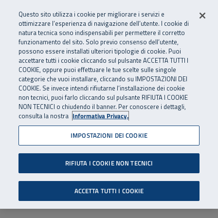
Numero Verde
800 810 810
.
Vai al menu principale
Vai al contenuto principale
Vai al Footer
Questo sito utilizza i cookie per migliorare i servizi e
Da cellulare e dall’estero
06 45539607
ottimizzare l’esperienza di navigazione dell’utente. I cookie di
natura tecnica sono indispensabili per permettere il corretto
funzionamento del sito. Solo previo consenso dell’utente,
Apri cerca
Apr
SuperAbile - il Contact Center Inail per il mondo della disabilità
possono essere installati ulteriori tipologie di cookie. Puoi
Navigazione principale
accettare tutti i cookie cliccando sul pulsante ACCETTA TUTTI I
COOKIE, oppure puoi effettuare le tue scelte sulle singole
categorie che vuoi installare, cliccando su IMPOSTAZIONI DEI
COOKIE. Se invece intendi rifiutarne l’installazione dei cookie
non tecnici, puoi farlo cliccando sul pulsante RIFIUTA I COOKIE
NON TECNICI o chiudendo il banner. Per conoscere i dettagli,
consulta la nostra
Informativa Privacy.
IMPOSTAZIONI DEI COOKIE
RIFIUTA I COOKIE NON TECNICI
ACCETTA TUTTI I COOKIE