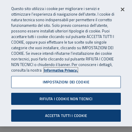
Numero Verde
800 810 810
.
Vai al menu principale
Vai al contenuto principale
Vai al Footer
Questo sito utilizza i cookie per migliorare i servizi e
Da cellulare e dall’estero
06 45539607
ottimizzare l’esperienza di navigazione dell’utente. I cookie di
natura tecnica sono indispensabili per permettere il corretto
funzionamento del sito. Solo previo consenso dell’utente,
Apri cerca
Apr
SuperAbile - il Contact Center Inail per il mondo della disabilità
possono essere installati ulteriori tipologie di cookie. Puoi
Navigazione principale
accettare tutti i cookie cliccando sul pulsante ACCETTA TUTTI I
COOKIE, oppure puoi effettuare le tue scelte sulle singole
categorie che vuoi installare, cliccando su IMPOSTAZIONI DEI
COOKIE. Se invece intendi rifiutarne l’installazione dei cookie
non tecnici, puoi farlo cliccando sul pulsante RIFIUTA I COOKIE
NON TECNICI o chiudendo il banner. Per conoscere i dettagli,
consulta la nostra
Informativa Privacy.
IMPOSTAZIONI DEI COOKIE
RIFIUTA I COOKIE NON TECNICI
ACCETTA TUTTI I COOKIE