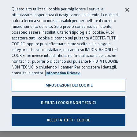
Numero Verde
800 810 810
.
Vai al menu principale
Vai al contenuto principale
Vai al Footer
Questo sito utilizza i cookie per migliorare i servizi e
Da cellulare e dall’estero
06 45539607
ottimizzare l’esperienza di navigazione dell’utente. I cookie di
natura tecnica sono indispensabili per permettere il corretto
funzionamento del sito. Solo previo consenso dell’utente,
Apri cerca
Apr
SuperAbile - il Contact Center Inail per il mondo della disabilità
possono essere installati ulteriori tipologie di cookie. Puoi
Navigazione principale
accettare tutti i cookie cliccando sul pulsante ACCETTA TUTTI I
COOKIE, oppure puoi effettuare le tue scelte sulle singole
categorie che vuoi installare, cliccando su IMPOSTAZIONI DEI
COOKIE. Se invece intendi rifiutarne l’installazione dei cookie
non tecnici, puoi farlo cliccando sul pulsante RIFIUTA I COOKIE
NON TECNICI o chiudendo il banner. Per conoscere i dettagli,
consulta la nostra
Informativa Privacy.
IMPOSTAZIONI DEI COOKIE
RIFIUTA I COOKIE NON TECNICI
ACCETTA TUTTI I COOKIE