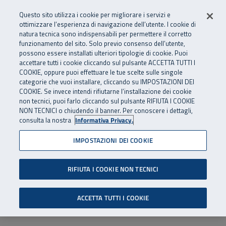
Numero Verde
800 810 810
.
Vai al menu principale
Vai al contenuto principale
Vai al Footer
Questo sito utilizza i cookie per migliorare i servizi e
Da cellulare e dall’estero
06 45539607
ottimizzare l’esperienza di navigazione dell’utente. I cookie di
natura tecnica sono indispensabili per permettere il corretto
funzionamento del sito. Solo previo consenso dell’utente,
Apri cerca
Apr
SuperAbile - il Contact Center Inail per il mondo della disabilità
possono essere installati ulteriori tipologie di cookie. Puoi
Navigazione principale
accettare tutti i cookie cliccando sul pulsante ACCETTA TUTTI I
COOKIE, oppure puoi effettuare le tue scelte sulle singole
categorie che vuoi installare, cliccando su IMPOSTAZIONI DEI
COOKIE. Se invece intendi rifiutarne l’installazione dei cookie
non tecnici, puoi farlo cliccando sul pulsante RIFIUTA I COOKIE
NON TECNICI o chiudendo il banner. Per conoscere i dettagli,
consulta la nostra
Informativa Privacy.
IMPOSTAZIONI DEI COOKIE
RIFIUTA I COOKIE NON TECNICI
ACCETTA TUTTI I COOKIE