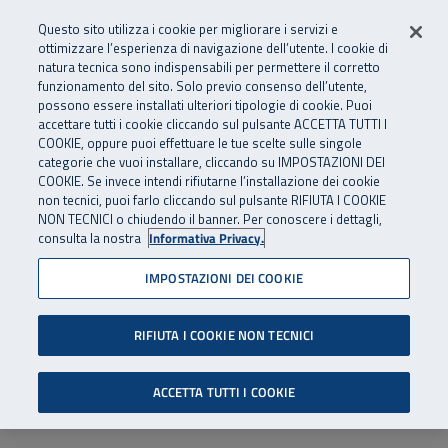
Numero Verde
800 810 810
.
Vai al menu principale
Vai al contenuto principale
Vai al Footer
Questo sito utilizza i cookie per migliorare i servizi e
Da cellulare e dall’estero
06 45539607
ottimizzare l’esperienza di navigazione dell’utente. I cookie di
natura tecnica sono indispensabili per permettere il corretto
funzionamento del sito. Solo previo consenso dell’utente,
Apri cerca
Apr
SuperAbile - il Contact Center Inail per il mondo della disabilità
possono essere installati ulteriori tipologie di cookie. Puoi
Navigazione principale
accettare tutti i cookie cliccando sul pulsante ACCETTA TUTTI I
COOKIE, oppure puoi effettuare le tue scelte sulle singole
categorie che vuoi installare, cliccando su IMPOSTAZIONI DEI
COOKIE. Se invece intendi rifiutarne l’installazione dei cookie
non tecnici, puoi farlo cliccando sul pulsante RIFIUTA I COOKIE
NON TECNICI o chiudendo il banner. Per conoscere i dettagli,
consulta la nostra
Informativa Privacy.
IMPOSTAZIONI DEI COOKIE
RIFIUTA I COOKIE NON TECNICI
ACCETTA TUTTI I COOKIE