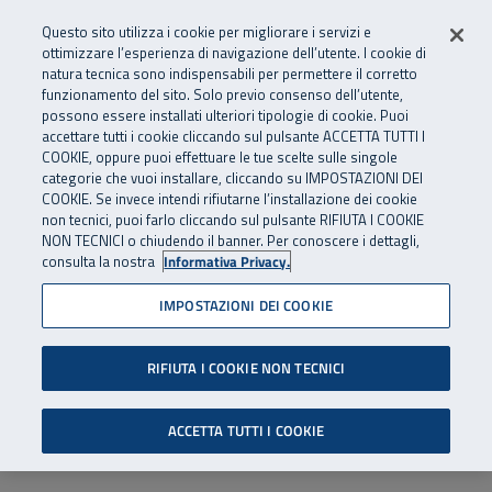
Numero Verde
800 810 810
.
Vai al menu principale
Vai al contenuto principale
Vai al Footer
Questo sito utilizza i cookie per migliorare i servizi e
Da cellulare e dall’estero
06 45539607
ottimizzare l’esperienza di navigazione dell’utente. I cookie di
natura tecnica sono indispensabili per permettere il corretto
funzionamento del sito. Solo previo consenso dell’utente,
Apri cerca
Apr
SuperAbile - il Contact Center Inail per il mondo della disabilità
possono essere installati ulteriori tipologie di cookie. Puoi
Navigazione principale
accettare tutti i cookie cliccando sul pulsante ACCETTA TUTTI I
COOKIE, oppure puoi effettuare le tue scelte sulle singole
categorie che vuoi installare, cliccando su IMPOSTAZIONI DEI
COOKIE. Se invece intendi rifiutarne l’installazione dei cookie
non tecnici, puoi farlo cliccando sul pulsante RIFIUTA I COOKIE
NON TECNICI o chiudendo il banner. Per conoscere i dettagli,
consulta la nostra
Informativa Privacy.
IMPOSTAZIONI DEI COOKIE
RIFIUTA I COOKIE NON TECNICI
ACCETTA TUTTI I COOKIE