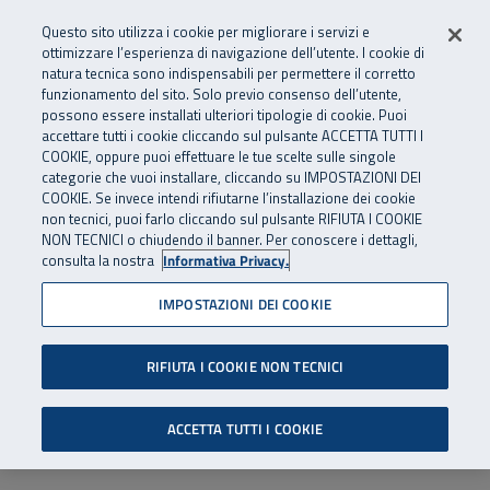
Numero Verde
800 810 810
.
Vai al menu principale
Vai al contenuto principale
Vai al Footer
Questo sito utilizza i cookie per migliorare i servizi e
Da cellulare e dall’estero
06 45539607
ottimizzare l’esperienza di navigazione dell’utente. I cookie di
natura tecnica sono indispensabili per permettere il corretto
funzionamento del sito. Solo previo consenso dell’utente,
Apri cerca
Apr
SuperAbile - il Contact Center Inail per il mondo della disabilità
possono essere installati ulteriori tipologie di cookie. Puoi
Navigazione principale
accettare tutti i cookie cliccando sul pulsante ACCETTA TUTTI I
COOKIE, oppure puoi effettuare le tue scelte sulle singole
categorie che vuoi installare, cliccando su IMPOSTAZIONI DEI
COOKIE. Se invece intendi rifiutarne l’installazione dei cookie
non tecnici, puoi farlo cliccando sul pulsante RIFIUTA I COOKIE
NON TECNICI o chiudendo il banner. Per conoscere i dettagli,
consulta la nostra
Informativa Privacy.
IMPOSTAZIONI DEI COOKIE
RIFIUTA I COOKIE NON TECNICI
ACCETTA TUTTI I COOKIE